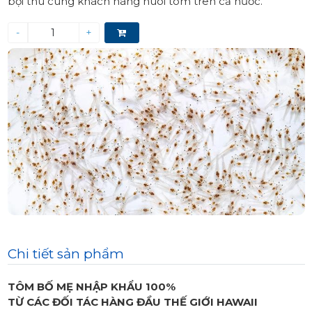
bội thu cùng khách hàng nuôi tôm trên cả nước.
-
+
Chi tiết sản phẩm
TÔM BỐ MẸ NHẬP KHẨU 100%
TỪ CÁC ĐỐI TÁC HÀNG ĐẦU THẾ GIỚI HAWAII