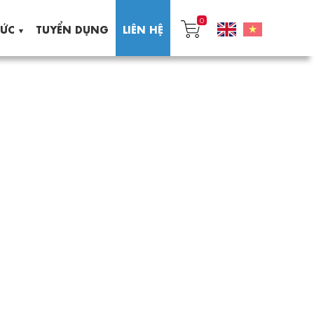
0
TỨC
TUYỂN DỤNG
LIÊN HỆ