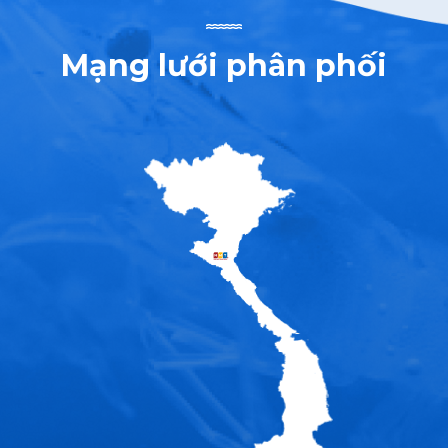
Mạng lưới phân phối
n
IÊU
iêu