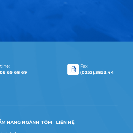
line:
Fax:
06 69 68 69
(0252).3853.44
ẨM NANG NGÀNH TÔM
LIÊN HỆ