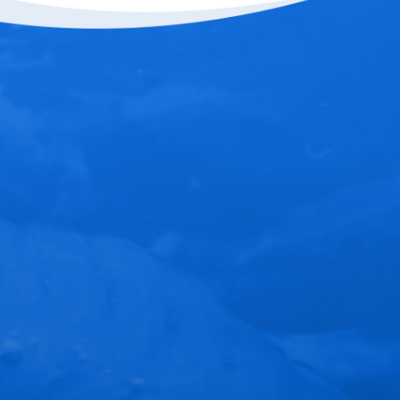
Nam miền trung - NGHỆ AN
P.Quỳnh Liên - TX.Hoàng Mai - Nghệ An
Hotline: 02383 66 68 68
VĂN PHÒNG TỔNG CÔNG TY
Xã Vĩnh Tân, huyện Tuy Phong, Bình Thuận
Hotline: 0252 3853 888