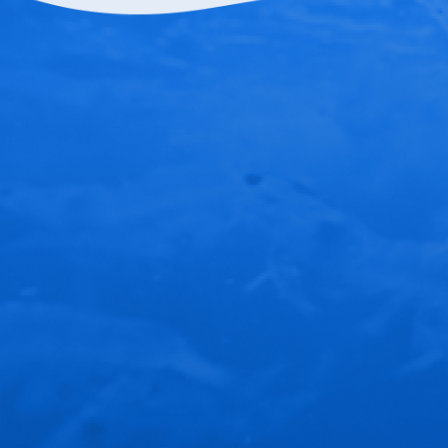
Nam miền trung - TP.HỒ CHÍ MINH
113 Trần Hưng Đạo, P.Cầu Ông Lãnh, Q1
Hotline: 0283 920 2266
Nam miền trung - LONG AN
Xã Phước Đông, huyện Cần Đước, Long A
Hotline: 0272 656 8888
Nam miền trung - BẠC L
Phường Nhà Mát, TP.Bạc L