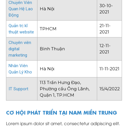
Chuyên Viên
30-10-
Hà Nội
Quan Hệ Lao
2021
Động
21-11-
Quản trị kĩ
TPHCM
2021
thuật website
Chuyên viên
12-11-
Bình Thuận
digital
2021
marketing
Nhân Viên
Hà Nội
11-11-2021
Quản Lý Kho
113 Trần Hưng Đạo,
Phường cầu Ông Lãnh,
15/4/2022
IT Support
Quận 1, TP.HCM
CƠ HỘI PHÁT TRIỂN TẠI NAM MIỀN TRUNG
Lorem ipsum dolor sit amet, consectetur adipiscing elit.