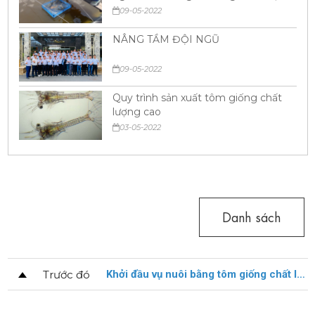
hưởng lợi
09-05-2022
NÂNG TẦM ĐỘI NGŨ
09-05-2022
Quy trình sản xuất tôm giống chất
lượng cao
03-05-2022
Danh sách
Trước đó
Khởi đầu vụ nuôi bằng tôm giống chất lượng