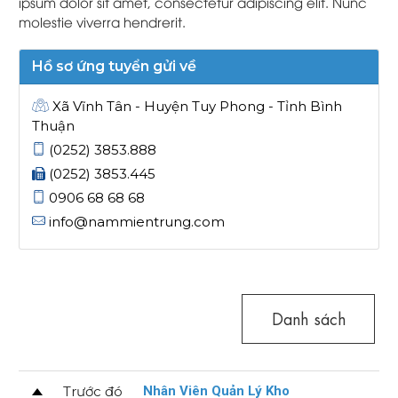
ipsum dolor sit amet, consectetur adipiscing elit. Nunc
molestie viverra hendrerit.
Hồ sơ ứng tuyển gửi về
Xã Vĩnh Tân - Huyện Tuy Phong - Tỉnh Bình
Thuận
(0252) 3853.888
(0252) 3853.445
0906 68 68 68
info@nammientrung.com
Danh sách
Trước đó
Nhân Viên Quản Lý Kho