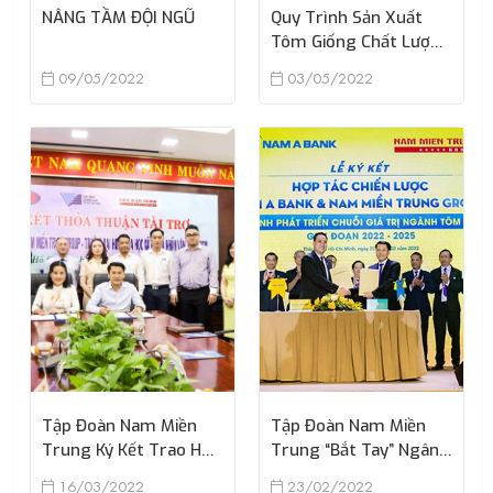
NÂNG TẦM ĐỘI NGŨ
Quy Trình Sản Xuất
Tôm Giống Chất Lượng
Cao
09/05/2022
03/05/2022
Tập Đoàn Nam Miền
Tập Đoàn Nam Miền
Trung Ký Kết Trao Học
Trung “bắt Tay” Ngân
Bổng Với Trường Đại
Hàng Nam Á Phát
16/03/2022
23/02/2022