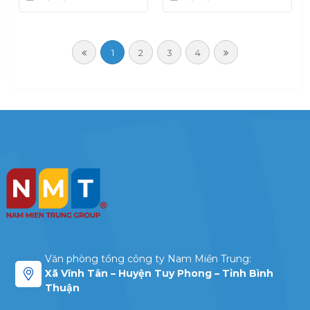
Học Khoa Học Xã Hội
Triển Chuỗi Giá Trị
Và Nhân Văn TPHCM
Ngành Tôm Việt Nam
Giai Đoạn 2022-2025
1
2
3
4
Văn phòng tổng công ty Nam Miền Trung:
Xã Vĩnh Tân – Huyện Tuy Phong – Tỉnh Bình
Thuận