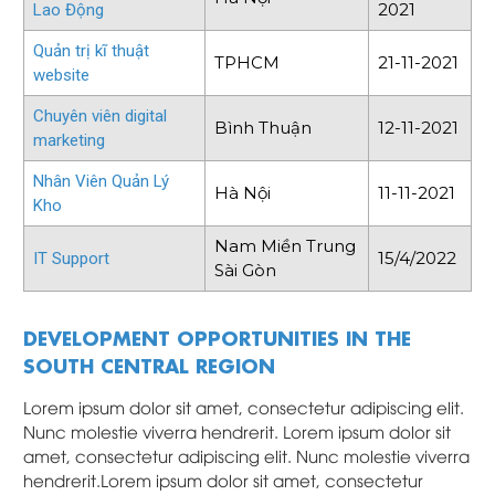
2021
Lao Động
Quản trị kĩ thuật
TPHCM
21-11-2021
website
Chuyên viên digital
Bình Thuận
12-11-2021
marketing
Nhân Viên Quản Lý
Hà Nội
11-11-2021
Kho
Nam Miền Trung
15/4/2022
IT Support
Sài Gòn
DEVELOPMENT OPPORTUNITIES IN THE
SOUTH CENTRAL REGION
Lorem ipsum dolor sit amet, consectetur adipiscing elit.
Nunc molestie viverra hendrerit. Lorem ipsum dolor sit
amet, consectetur adipiscing elit. Nunc molestie viverra
hendrerit.Lorem ipsum dolor sit amet, consectetur