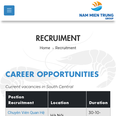
RECRUIMENT
Home
Recruitment
CAREER OPPORTUNITIES
Current vacancies in South Central
Postion
Recruitment
Location
Duration
30-10-
Chuyên Viên Quan Hệ
Hà Nội