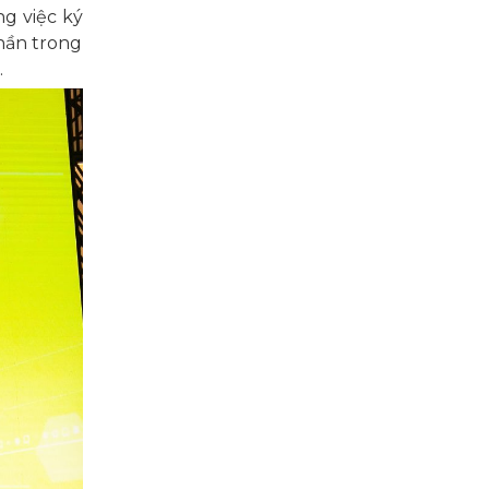
g việc ký
hần trong
.