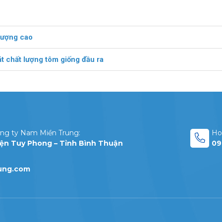
 lượng cao
t chất lượng tôm giống đầu ra
ng ty Nam Miền Trung:
Hot
yện Tuy Phong – Tỉnh Bình Thuận
09
ung.com