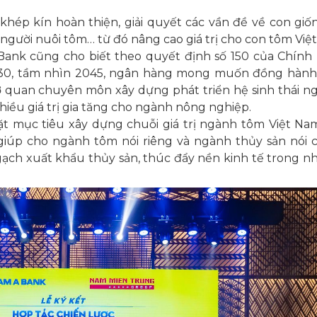
hép kín hoàn thiện, giải quyết các vần đề về con giống
 người nuôi tôm… từ đó nâng cao giá trị cho con tôm Việ
nk cũng cho biết theo quyết định số 150 của Chính
030, tầm nhìn 2045, ngân hàng mong muốn đồng hàn
ơ quan chuyên môn xây dựng phát triển hệ sinh thái n
hiều giá trị gia tăng cho ngành nông nghiệp.
 đặt mục tiêu xây dựng chuỗi giá trị ngành tôm Việt Na
giúp cho ngành tôm nói riêng và ngành thủy sản nói 
m ngạch xuất khẩu thủy sản, thúc đẩy nền kinh tế trong