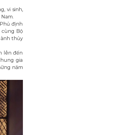
, vi sinh,
t Nam.
 Phủ định
h cùng Bộ
gành thủy
m lên đến
chung gia
 những năm