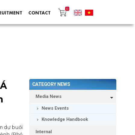
0
RUITMENT
CONTACT
 Á
CATEGORY NEWS
n
Media News
News Events
Knowledge Handbook
m dự buổi
Internal
Lệnh (Phó