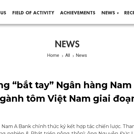
 US
FIELD OF ACTIVITY
ACHIEVEMENTS
NEWS
REC
NEWS
Home
All
News
g “bắt tay” Ngân hàng Nam
 ngành tôm Việt Nam giai đoạ
Nam A Bank chính thức ký kết hợp tác chiến lược. Tha
ng nghiệp & Phát triển nông thôn); ông Nguyễn Đức 