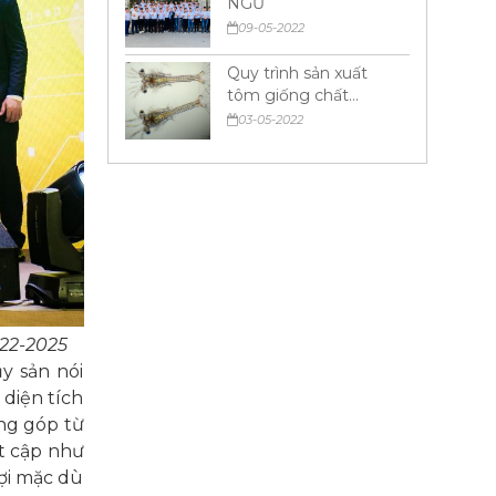
NGŨ
09-05-2022
Quy trình sản xuất
tôm giống chất
lượng cao
03-05-2022
22-2025
y sản nói
 diện tích
ng góp từ
ất cập như
ợi mặc dù