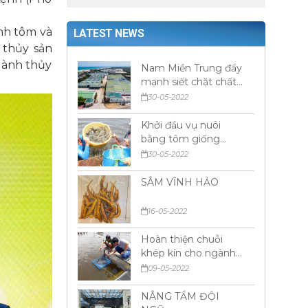
ành tôm và
LATEST NEWS
 thủy sản
gành thủy
Nam Miền Trung đẩy
mạnh siết chặt chất
lượng tôm giống đầu
30-05-2022
ra
Khởi đầu vụ nuôi
bằng tôm giống
chất lượng
30-05-2022
SÂM VĨNH HẢO
16-05-2022
Hoàn thiện chuỗi
khép kín cho ngành
tôm - Người nông
09-05-2022
dân được hưởng lợi
NÂNG TẦM ĐỘI