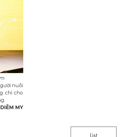
am
gười nuôi
g chỉ cho
g.
DIỄM MY
List