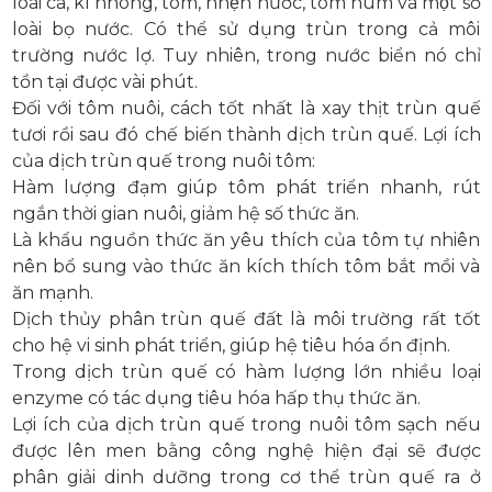
loài cá, kì nhông, tôm, nhện nước, tôm hùm và một số
loài bọ nước. Có thể sử dụng trùn trong cả môi
trường nước lợ. Tuy nhiên, trong nước biển nó chỉ
tồn tại được vài phút.
Đối với tôm nuôi, cách tốt nhất là xay thịt trùn quế
tươi rồi sau đó chế biến thành dịch trùn quế. Lợi ích
của dịch trùn quế trong nuôi tôm:
Hàm lượng đạm giúp tôm phát triển nhanh, rút
ngắn thời gian nuôi, giảm hệ số thức ăn.
Là khẩu nguồn thức ăn yêu thích của tôm tự nhiên
nên bổ sung vào thức ăn kích thích tôm bắt mồi và
ăn mạnh.
Dịch thủy phân trùn quế đất là môi trường rất tốt
cho hệ vi sinh phát triển, giúp hệ tiêu hóa ổn định.
Trong dịch trùn quế có hàm lượng lớn nhiều loại
enzyme có tác dụng tiêu hóa hấp thụ thức ăn.
Lợi ích của dịch trùn quế trong nuôi tôm sạch nếu
được lên men bằng công nghệ hiện đại sẽ được
phân giải dinh dưỡng trong cơ thể trùn quế ra ở