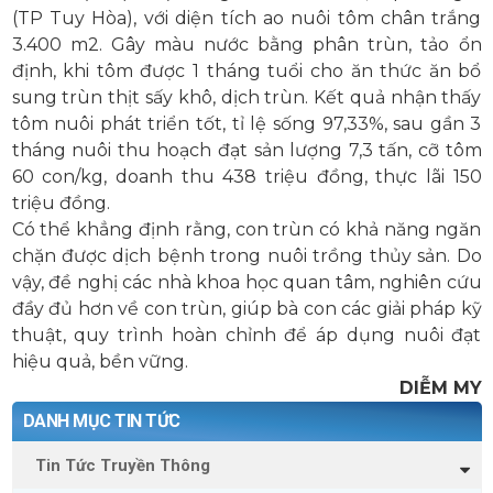
(TP Tuy Hòa), với diện tích ao nuôi tôm chân trắng
3.400 m2. Gây màu nước bằng phân trùn, tảo ổn
định, khi tôm được 1 tháng tuổi cho ăn thức ăn bổ
sung trùn thịt sấy khô, dịch trùn. Kết quả nhận thấy
tôm nuôi phát triển tốt, tỉ lệ sống 97,33%, sau gần 3
tháng nuôi thu hoạch đạt sản lượng 7,3 tấn, cỡ tôm
60 con/kg, doanh thu 438 triệu đồng, thực lãi 150
triệu đồng.
Có thể khẳng định rằng, con trùn có khả năng ngăn
chặn được dịch bệnh trong nuôi trồng thủy sản. Do
vậy, đề nghị các nhà khoa học quan tâm, nghiên cứu
đầy đủ hơn về con trùn, giúp bà con các giải pháp kỹ
thuật, quy trình hoàn chỉnh để áp dụng nuôi đạt
hiệu quả, bền vững.
DIỄM MY
DANH MỤC TIN TỨC
Tin Tức Truyền Thông