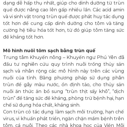
dạng dễ hấp thụ nhất, giúp cho dinh dưỡng từ trùn
quế được nâng cao lên gấp nhiều lần. Các acid amin
và vi sinh vật trong trùn quế được phát huy tác dụng
tốt hơn để cung cấp dinh dưỡng cho tôm và tăng
cường hệ tiêu hóa tốt hơn, từ đó giúp tôm tăng sức
đề kháng tốt hơn.
Mô hình nuôi tôm sạch bằng trùn quế
Trung tâm Khuyến nông – Khuyến ngư Phú Yên đã
đầu tư nghiên cứu quy trình nuôi trồng thủy sản
sạch và nhân rộng các mô hình này trên các vùng
nuôi của tỉnh. Bằng phương pháp sử dụng phân
trùn để gây màu nước, ổn định tảo, cho thủy sản
nuôi ăn thức ăn bổ sung “trùn thịt sấy khô”, “dịch
trùn” để tăng sức đề kháng, phòng trừ bệnh hại, hạn
chế sử dụng hóa chất, kháng sinh.
Con trùn có tác dụng làm sạch môi trường, hạn chế
virus, vi khuẩn phát triển, ngăn chặn mầm bệnh trên
tôm, cá nuôi. Theo các nhà khoa học của Viện Môi