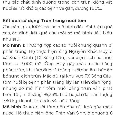
thụ các chất dinh dưỡng trong con trùn, động vật
nuôi sẽ rất khó bị các bệnh về gan, đường ruột…
Kết quả sử dụng Trùn trong nuôi tôm
Các năm qua, 100% các ao mô hình đều đạt hiệu quả
cao, ổn định, kết quả của một số mô hình tiêu biểu
như sau:
Mô hình 1:
Trường hợp các ao nuôi chung quanh bị
phân trắng. Hộ thực hiện: ông Nguyễn Khắc Huy, ở
xã Xuân Cảnh (TX Sông Cầu), với diện tích ao nuôi
tôm sú 3.000 m2. Ông Huy gây màu nước bằng
phân trùn, khi tôm được 1 tháng tuổi cho ăn thức ăn
bổ sung dịch trùn. Mặc dù tại khu vực TX Sông Cầu,
tôm nuôi bị bệnh phân trắng lây lan trên diện rộng,
nhưng ao mô hình tôm nuôi bằng trùn vẫn phát
triển tốt, tỉ lệ sống 95,33%, thu hoạch đạt sản lượng
780 kg, doanh thu hơn 54 triệu đồng.
Mô hình 2:
Ao nuôi tôm nền đáy cát khó gây màu
nước. Hộ thực hiện: ông Trần Văn Sinh, ở phường 6