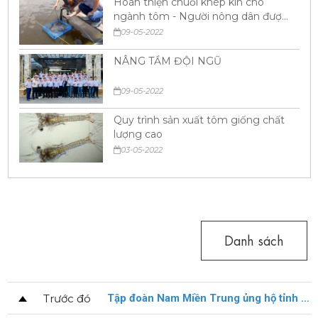
Hoàn thiện chuỗi khép kín cho
ngành tôm - Người nông dân được
hưởng lợi
09-05-2022
NÂNG TẦM ĐỘI NGŨ
09-05-2022
Quy trình sản xuất tôm giống chất
lượng cao
03-05-2022
Danh sách
Trước đó
Tập đoàn Nam Miền Trung ủng hộ tỉnh Lâm Đồng 3 tỷ đồng phòng chống dịch