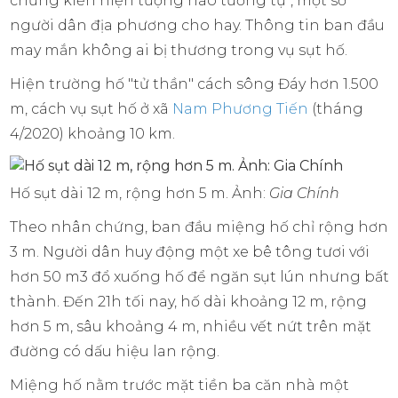
chứng kiến hiện tượng nào tương tự", một số
người dân địa phương cho hay. Thông tin ban đầu
may mắn không ai bị thương trong vụ sụt hố.
Hiện trường hố "tử thần" cách sông Đáy hơn 1.500
m, cách vụ sụt hố ở xã
Nam Phương Tiến
(tháng
4/2020) khoảng 10 km.
Hố sụt dài 12 m, rộng hơn 5 m. Ảnh:
Gia Chính
Theo nhân chứng, ban đầu miệng hố chỉ rộng hơn
3 m. Người dân huy động một xe bê tông tươi với
hơn 50 m3 đổ xuống hố để ngăn sụt lún nhưng bất
thành. Đến 21h tối nay, hố dài khoảng 12 m, rộng
hơn 5 m, sâu khoảng 4 m, nhiều vết nứt trên mặt
đường có dấu hiệu lan rộng.
Miệng hố nằm trước mặt tiền ba căn nhà một