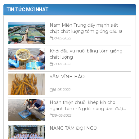
TIN TỨC MỚI NHẤT
Nam Miền Trung đẩy mạnh siết
chặt chất lượng tôm giống đầu ra
30-05-2022
Khởi đầu vụ nuôi bằng tôm giống
chất lượng
30-05-2022
SÂM VĨNH HẢO
16-05-2022
Hoàn thiện chuỗi khép kín cho
ngành tôm - Người nông dân được
hưởng lợi
09-05-2022
NÂNG TẦM ĐỘI NGŨ